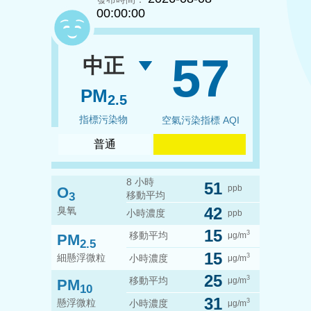
00:00:00
請
57
選
擇
空
PM
2.5
氣
品
指標污染物
空氣污染指標 AQI
質
測
普通
站
8 小時
51
ppb
O
移動平均
3
42
臭氧
小時濃度
ppb
15
3
 移動平均
μg/m
PM
2.5
15
細懸浮微粒
3
 小時濃度
μg/m
25
3
 移動平均
μg/m
PM
10
31
懸浮微粒
3
 小時濃度
μg/m