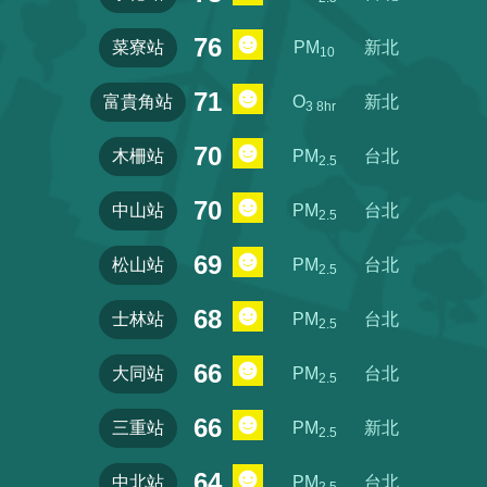
76
菜寮站
PM
新北
10
71
富貴角站
O
新北
3 8hr
70
木柵站
PM
台北
2.5
70
中山站
PM
台北
2.5
69
松山站
PM
台北
2.5
68
士林站
PM
台北
2.5
66
大同站
PM
台北
2.5
66
三重站
PM
新北
2.5
64
中北站
PM
台北