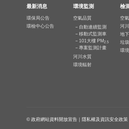
最新消息
環境監測
檢
環保局公告
空氣品質
空
環檢中心公告
河
自動連續監測
移動式監測車
地
101大樓 PM
垃
2.5
專案監測計畫
環
河川水質
環境輻射
©
政府網站資料開放宣告
｜
隱私權及資訊安全政策