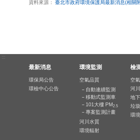
資料來源：
臺北市政府環境保護局最新消息(相關
:::
最新消息
環境監測
檢
環保局公告
空氣品質
空
環檢中心公告
河
自動連續監測
移動式監測車
地
101大樓 PM
垃
2.5
專案監測計畫
環
河川水質
環境輻射