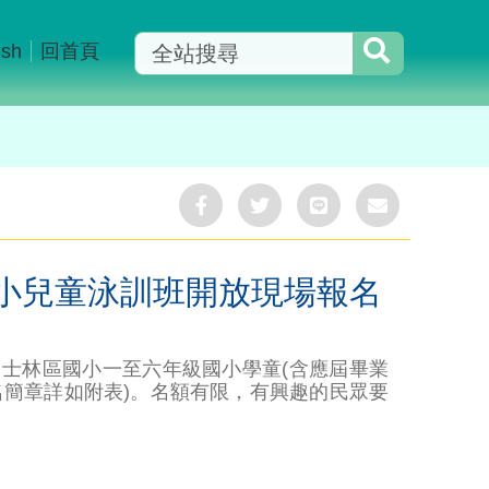
ish
回首頁
分
分
分
分
享
享
享
享
Facebook
Twitter
LINE
Mail
小兒童泳訓班開放現場報名
士林區國小一至六年級國小學童(含應屆畢業
名簡章詳如附表)。名額有限，有興趣的民眾要