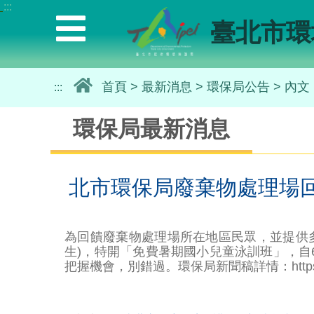
:::
選
臺北市環
單
｜
Menu
首頁
>
最新消息
>
環保局公告
>
內文
:::
環保局最新消息
北市環保局廢棄物處理場
為回饋廢棄物處理場所在地區民眾，並提供
生)，特開「免費暑期國小兒童泳訓班」，自
把握機會，別錯過。環保局新聞稿詳情：https://re