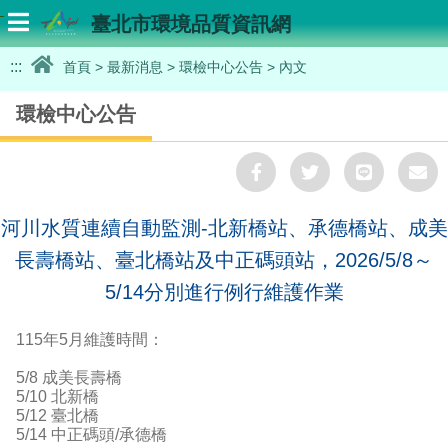
選
臺北市環境品質資訊網
單
｜
:::
首頁
>
最新消息
>
環檢中心公告
>
內文
Menu
環檢中心公告
分
分
分
享
享
享
河川水質連續自動監測-北新橋站、承德橋站、成美
Facebook
Twitter
LINE
M
長壽橋站、臺北橋站及中正碼頭站，2026/5/8～
5/14分別進行例行維護作業
115年5月維護時間：
5/8 成美長壽橋
5/10 北新橋
5/12 臺北橋
5/14 中正碼頭/承德橋