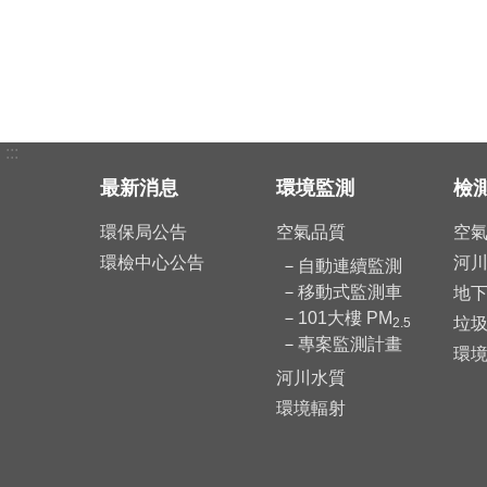
:::
最新消息
環境監測
檢
環保局公告
空氣品質
空
環檢中心公告
河
自動連續監測
移動式監測車
地
101大樓 PM
垃
2.5
專案監測計畫
環
河川水質
環境輻射