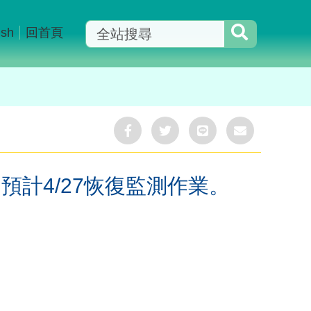
ish
回首頁
分
分
分
分
享
享
享
享
Facebook
Twitter
LINE
Mail
計4/27恢復監測作業。